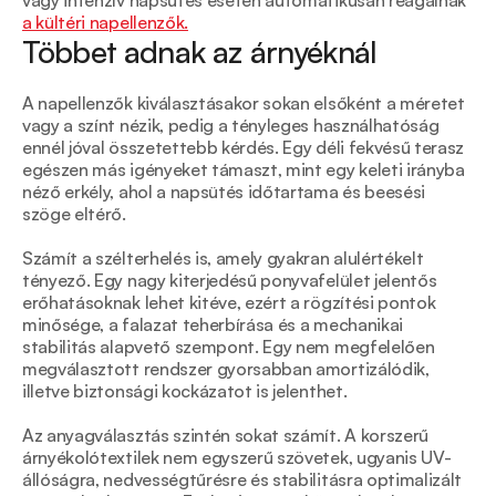
vagy intenzív napsütés esetén automatikusan reagálnak 
a kültéri napellenzők.
Többet adnak az árnyéknál
A napellenzők kiválasztásakor sokan elsőként a méretet 
vagy a színt nézik, pedig a tényleges használhatóság 
ennél jóval összetettebb kérdés. Egy déli fekvésű terasz 
egészen más igényeket támaszt, mint egy keleti irányba 
néző erkély, ahol a napsütés időtartama és beesési 
szöge eltérő.
Számít a szélterhelés is, amely gyakran alulértékelt 
tényező. Egy nagy kiterjedésű ponyvafelület jelentős 
erőhatásoknak lehet kitéve, ezért a rögzítési pontok 
minősége, a falazat teherbírása és a mechanikai 
stabilitás alapvető szempont. Egy nem megfelelően 
megválasztott rendszer gyorsabban amortizálódik, 
illetve biztonsági kockázatot is jelenthet.
Az anyagválasztás szintén sokat számít. A korszerű 
árnyékolótextilek nem egyszerű szövetek, ugyanis UV-
állóságra, nedvességtűrésre és stabilitásra optimalizált 