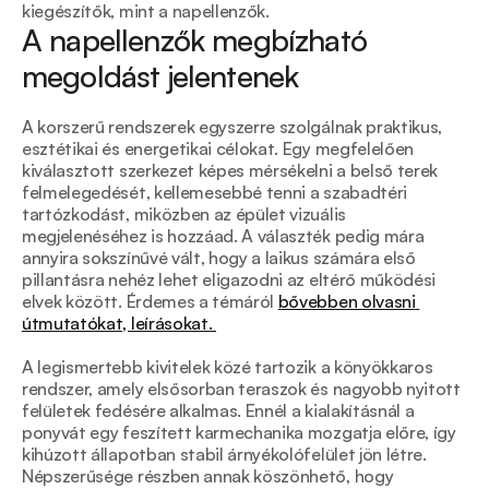
kiegészítők, mint a napellenzők.
A napellenzők megbízható 
megoldást jelentenek
A korszerű rendszerek egyszerre szolgálnak praktikus, 
esztétikai és energetikai célokat. Egy megfelelően 
kiválasztott szerkezet képes mérsékelni a belső terek 
felmelegedését, kellemesebbé tenni a szabadtéri 
tartózkodást, miközben az épület vizuális 
megjelenéséhez is hozzáad. A választék pedig mára 
annyira sokszínűvé vált, hogy a laikus számára első 
pillantásra nehéz lehet eligazodni az eltérő működési 
elvek között. Érdemes a témáról 
bővebben olvasni 
útmutatókat, leírásokat. 
A legismertebb kivitelek közé tartozik a könyökkaros 
rendszer, amely elsősorban teraszok és nagyobb nyitott 
felületek fedésére alkalmas. Ennél a kialakításnál a 
ponyvát egy feszített karmechanika mozgatja előre, így 
kihúzott állapotban stabil árnyékolófelület jön létre. 
Népszerűsége részben annak köszönhető, hogy 