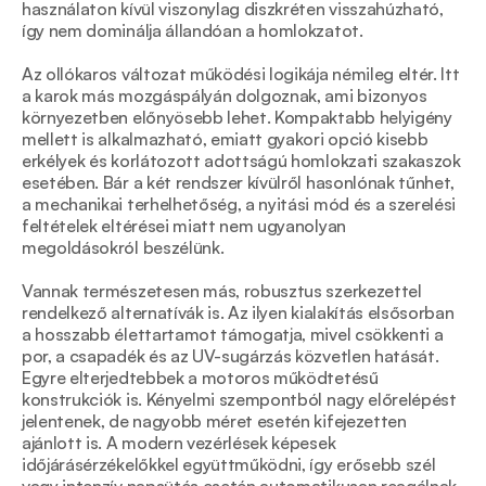
használaton kívül viszonylag diszkréten visszahúzható, 
így nem dominálja állandóan a homlokzatot.
Az ollókaros változat működési logikája némileg eltér. Itt 
a karok más mozgáspályán dolgoznak, ami bizonyos 
környezetben előnyösebb lehet. Kompaktabb helyigény 
mellett is alkalmazható, emiatt gyakori opció kisebb 
erkélyek és korlátozott adottságú homlokzati szakaszok 
esetében. Bár a két rendszer kívülről hasonlónak tűnhet, 
a mechanikai terhelhetőség, a nyitási mód és a szerelési 
feltételek eltérései miatt nem ugyanolyan 
megoldásokról beszélünk.
Vannak természetesen más, robusztus szerkezettel 
rendelkező alternatívák is. Az ilyen kialakítás elsősorban 
a hosszabb élettartamot támogatja, mivel csökkenti a 
por, a csapadék és az UV-sugárzás közvetlen hatását. 
Egyre elterjedtebbek a motoros működtetésű 
konstrukciók is. Kényelmi szempontból nagy előrelépést 
jelentenek, de nagyobb méret esetén kifejezetten 
ajánlott is. A modern vezérlések képesek 
időjárásérzékelőkkel együttműködni, így erősebb szél 