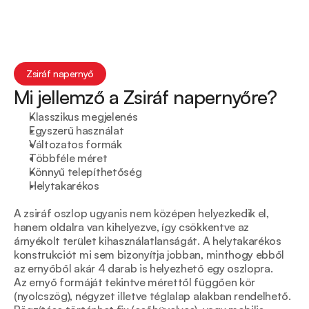
Zsiráf napernyő
Mi jellemző a Zsiráf napernyőre? 
Klasszikus megjelenés
Egyszerű használat
Változatos formák
Többféle méret
Könnyű telepíthetőség
Helytakarékos
A zsiráf oszlop ugyanis nem középen helyezkedik el, 
hanem oldalra van kihelyezve, így csökkentve az 
árnyékolt terület kihasználatlanságát. A helytakarékos 
konstrukciót mi sem bizonyítja jobban, minthogy ebből 
az ernyőből akár 4 darab is helyezhető egy oszlopra.
Az ernyő formáját tekintve mérettől függően kör 
(nyolcszög), négyzet illetve téglalap alakban rendelhető. 