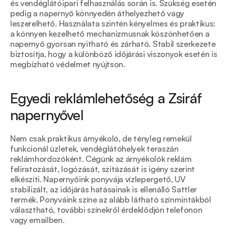
és vendéglátóipari felhasználás során is. Szükség esetén 
pedig a napernyő könnyedén áthelyezhető vagy 
leszerelhető. Használata szintén kényelmes és praktikus: 
a könnyen kezelhető mechanizmusnak köszönhetően a 
napernyő gyorsan nyitható és zárható. Stabil szerkezete 
biztosítja, hogy a különböző időjárási viszonyok esetén is 
megbízható védelmet nyújtson. 
Egyedi reklámlehetőség a Zsiráf 
napernyővel 
Nem csak praktikus árnyékoló, de tényleg remekül 
funkcionál üzletek, vendéglátóhelyek teraszán 
reklámhordozóként. Cégünk az árnyékolók reklám 
feliratozását, logózását, szitázását is igény szerint 
elkészíti. Napernyőink ponyvája vízlepergető, UV 
stabilizált, az időjárás hatásainak is ellenálló Sattler 
termék. Ponyváink színe az alább látható színmintákból 
választható, további színekről érdeklődjön telefonon 
vagy emailben. 