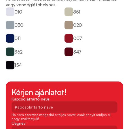
vagy vendéglátóhelyhez. 
010
851
030
020
011
007
362
347
154
Kérjen ajánlatot!
Kapcsolattartó neve
Ha nem szeretné megadni a teljes nevét, csak annyit áruljon el, 
hogy szólíthatjuk!
Cégnév