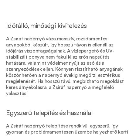
Időtálló, minőségi kivitelezés 
A Zsiráf napernyő váza masszív, rozsdamentes 
anyagokból készült, így hosszú távon is ellenáll az 
időjárás viszontagságainak. A vízlepergető és UV-
stabilizált ponyva nem fakul ki az erős napsütés 
hatására, valamint védelmet nyújt az eső és a 
szennyeződések ellen. Könnyen tisztítható anyagának 
köszönhetően a napernyő évekig megőrzi esztétikus 
megjelenését. Ha hosszú távú, megbízható megoldást 
keres árnyékolásra, a Zsiráf napernyő a megfelelő 
választás! 
Egyszerű telepítés és használat 
A Zsiráf napernyő telepítése rendkívül egyszerű, így 
gyorsan és problémamentesen üzembe helyezhető kerti 