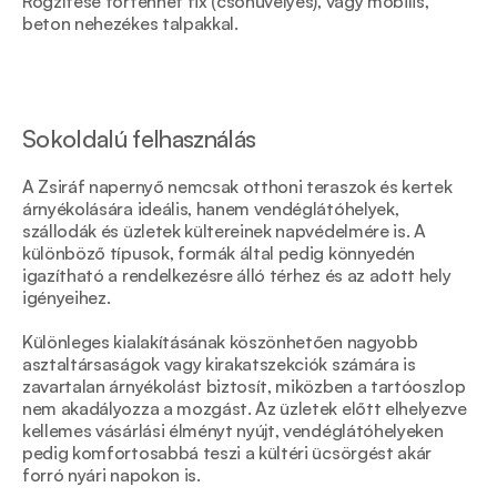
Rögzítése történhet fix (csőhüvelyes), vagy mobilis, 
beton nehezékes talpakkal.
Sokoldalú felhasználás 
A Zsiráf napernyő nemcsak otthoni teraszok és kertek 
árnyékolására ideális, hanem vendéglátóhelyek, 
szállodák és üzletek kültereinek napvédelmére is. A 
különböző típusok, formák által pedig könnyedén 
igazítható a rendelkezésre álló térhez és az adott hely 
igényeihez. 
Különleges kialakításának köszönhetően nagyobb 
asztaltársaságok vagy kirakatszekciók számára is 
zavartalan árnyékolást biztosít, miközben a tartóoszlop 
nem akadályozza a mozgást. Az üzletek előtt elhelyezve 
kellemes vásárlási élményt nyújt, vendéglátóhelyeken 
pedig komfortosabbá teszi a kültéri ücsörgést akár 
forró nyári napokon is. 