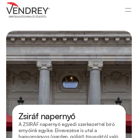
Zsiráf napernyő
A ZSIRÁF napernyő egyedi szerkezettel bíró 
ernyőink egyike. Elnevezése is utal a 
hagyományos (garden, góliát) típusoktól való 