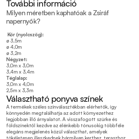
További információ
Milyen méretben kaphatóak a Zsiráf 
napernyők?
 Kör (nyolcszög):
ø 3,5m
ø 4,0m
ø 3,2m
Négyzet:
3,0m x 3,0m
3,4m x 3,4m
Téglalap:
3,0m x 4,0m
2,5m x 3,3m
Választható ponyva színek
A termékek széles színválasztékban elérhetők, így 
könnyedén megtalálhatja az adott környezethez 
legjobban illő árnyalatot. A visszafogott szürke és 
földszínektől kezdve az élénkebb tónusokig többféle 
elegáns megjelenés közül választhat, amelyek 
tökéletesen illeszkednek bármilyen kerthez, teraszhoz 