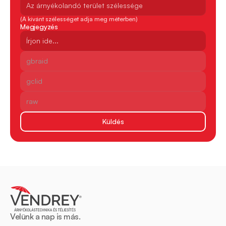
(A kívánt szélességet adja meg méterben)
Megjegyzés
Küldés
Velünk a nap is más.