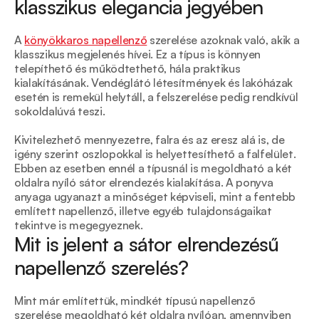
klasszikus elegancia jegyében
A 
könyökkaros napellenző
 szerelése azoknak való, akik a 
klasszikus megjelenés hívei. Ez a típus is könnyen 
telepíthető és működtethető, hála praktikus 
kialakításának. Vendéglátó létesítmények és lakóházak 
esetén is remekül helytáll, a felszerelése pedig rendkívül 
sokoldalúvá teszi. 
Kivitelezhető mennyezetre, falra és az eresz alá is, de 
igény szerint oszlopokkal is helyettesíthető a falfelület. 
Ebben az esetben ennél a típusnál is megoldható a két 
oldalra nyíló sátor elrendezés kialakítása. A ponyva 
anyaga ugyanazt a minőséget képviseli, mint a fentebb 
említett napellenző, illetve egyéb tulajdonságaikat 
tekintve is megegyeznek. 
Mit is jelent a sátor elrendezésű 
napellenző szerelés?
Mint már említettük, mindkét típusú napellenző 
szerelése megoldható két oldalra nyílóan, amennyiben 