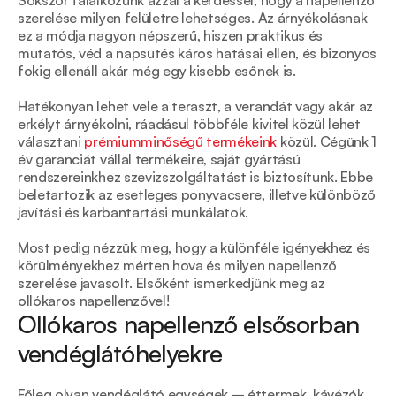
Sokszor találkozunk azzal a kérdéssel, hogy a napellenző 
szerelése milyen felületre lehetséges. Az árnyékolásnak 
ez a módja nagyon népszerű, hiszen praktikus és 
mutatós, véd a napsütés káros hatásai ellen, és bizonyos 
fokig ellenáll akár még egy kisebb esőnek is.
Hatékonyan lehet vele a teraszt, a verandát vagy akár az 
erkélyt árnyékolni, ráadásul többféle kivitel közül lehet 
választani 
prémiumminőségű termékeink
 közül. Cégünk 1 
év garanciát vállal termékeire, saját gyártású 
rendszereinkhez szevizszolgáltatást is biztosítunk. Ebbe 
beletartozik az esetleges ponyvacsere, illetve különböző 
javítási és karbantartási munkálatok. 
Most pedig nézzük meg, hogy a különféle igényekhez és 
körülményekhez mérten hova és milyen napellenző 
szerelése javasolt. Elsőként ismerkedjünk meg az 
ollókaros napellenzővel!
Ollókaros napellenző elsősorban 
vendéglátóhelyekre
Főleg olyan vendéglátó egységek – éttermek, kávézók, 