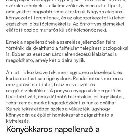
szórakozóhelyek – alkalmazzák szívesen ezt a típust, 
amelyekhez nagyobb terasz tartozik. Nagyon elegáns 
környezetet teremtenek, és az alapszerkezetet ki lehet 
egészíteni díszítőelemekkel is. Az öntöttvas elemekkel 
ellátott oszlop mutatós külsőt kölcsönöz neki.
Ennek a napellenzőnek a szerelése jellemzően falra 
történik, de kiváltható a falfelület telepített oszlopokkal 
is. Ebben az esetben sátor elrendezésű kialakítás is 
megoldható, amely két oldalra nyílik. 
Amiatt is közkedveltek, mert egyszerű a kezelésük, és 
karbantartást sem igényelnek. Rendelhetőek motoros 
mozgatási móddal is, felszerelve szél- és 
rezgésérzékelőkkel. A ponyva anyaga vízlepergető és 
UV-stabilizált, ami ellátható feliratokkal és logókkal is, 
tehát remek marketingeszközként is funkcionálhat. 
Színek tekintetében széles a választék, úgyhogy 
könnyedén az épület homlokzatához igazítható a 
kivitelezés. 
Könyökkaros napellenző a 