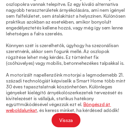
oszlopokra vannak telepítve. Ez egy kiváló alternatíva 
nagyobb teraszterületek árnyékolására, ami nem igényel 
sem falfelületet, sem átalakítást a helyszínen. Különösen 
praktikus azokban az esetekben, amikor bonyolult 
engedélyeztetés kellene hozzá, vagy még így sem lenne 
lehetséges a falra szerelés. 
Könnyen szét is szerelhetők, úgyhogy ha szezonálisan 
szeretnénk, akkor sem fogunk mellé. Az oszlopok 
rögzítése lehet még kérdés. Ez történhet fix 
(csőhüvelyes) vagy mobilis, betonnehezékes talpakkal is. 
A motorizált napellenzőink motorjai a legmodernebb 21. 
századi technológiát képviselik a Smart Home több mint 
30 éves tapasztalatnak köszönhetően. Különleges 
igényeket kielégítő árnyékolószerkezetek tervezését és 
kivitelezését is vállaljuk, statikus hatékony 
együttműködésével végezzük ezt el. 
Böngészd át 
weboldalunkat
, és keress minket, ha kérdésed adódik!
Vissza
Vissza