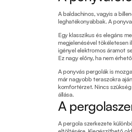
A baldachinos, vagyis a bill
leghatékonyabbak. A ponyva po
Egy klasszikus és elegáns meg
megjelenésével tökéletesen il
igényel elektromos áramot sem
Ez nagy előny, ha nem érhető
A ponyvás pergolák is mozgat
már nagyobb teraszokra ajánl
komfortérzet. Nincs szükség
állása. 
A pergolasze
A pergola szerkezete különbö
eltöltésére. Kiegészíthető old