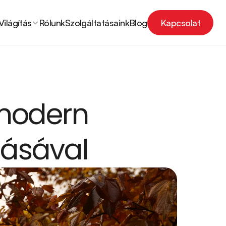
Világítás
Rólunk
Szolgáltatásaink
Blog
Kapcsolat
Kapcsolat
modern 
tásával