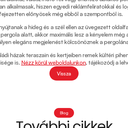
 alkalmasak, hiszen egyedi reklámfeliratokkal és logó
fejezetten előnyösek még ebből a szempontból is. 
jtanak a hideg és a szél ellen az üvegezett oldalfa
 pergola alatt, akkor maximális lesz a kényelem még 
milyen elegáns megjelenést kölcsönöznek a pergolána
di házak teraszain és kertjeiben remek kültéri pihe
sége is. 
Nézz körül weboldalunkon
, tájékozódj a le
Vissza
Vissza
Blog
További cikkek