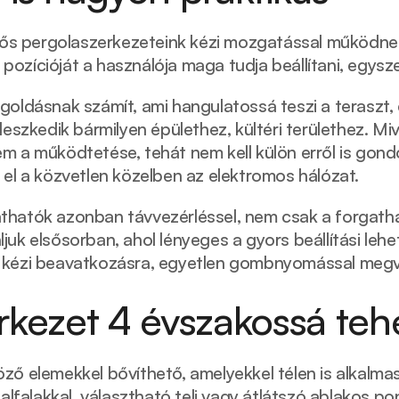
enős pergolaszerkezeteink kézi mozgatással működnek
zícióját a használója maga tudja beállítani, egyszer
oldásnak számít, ami hangulatossá teszi a teraszt, és
leszkedik bármilyen épülethez, kültéri területhez. M
 a működtetése, tehát nem kell külön erről is gondos
 el a közvetlen közelben az elektromos hálózat. 
hatók azonban távvezérléssel, nem csak a forgathat
juk elsősorban, ahol lényeges a gyors beállítási leh
 kézi beavatkozásra, egyetlen gombnyomással megv
rkezet 4 évszakossá teh
ző elemekkel bővíthető, amelyekkel télen is alkalmas
alfalakkal, választható teli vagy átlátszó ablakos po