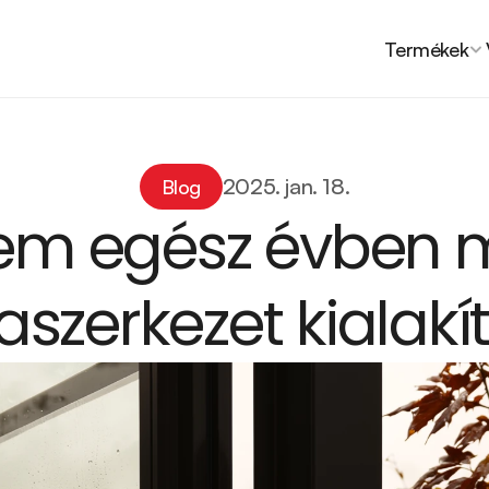
Termékek
2025. jan. 18.
Blog
em egész évben 
aszerkezet kialakí