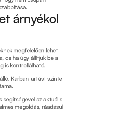
szabbítása. 
t árnyékol 
eknek megfelelően lehet 
 de ha úgy állítjuk be a 
 is kontrollálható. 
álló. Karbantartást szinte 
tama. 
segítségével az aktuális 
elmes megoldás, ráadásul 