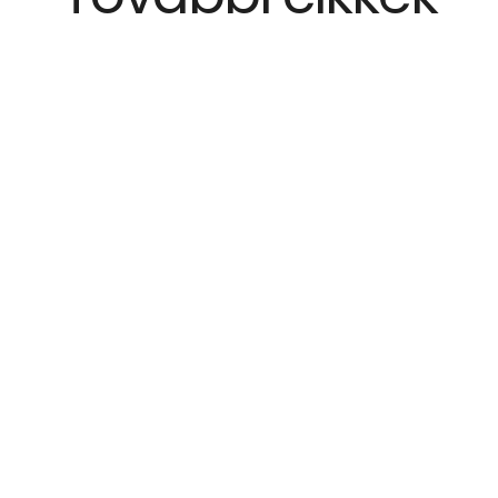
Blog
Zsiráf napernyő: amikor az 
K
árnyékolás játékos formát ölt
n
2026. jún. 17.
2