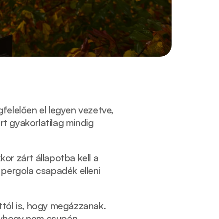
elelően el legyen vezetve, 
rt gyakorlatilag mindig 
or zárt állapotba kell a 
 pergola csapadék elleni 
tól is, hogy megázzanak. 
úgyhogy nem csupán 