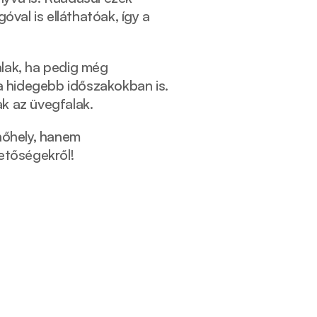
val is elláthatóak, így a 
lak, ha pedig még 
a hidegebb időszakokban is. 
k az üvegfalak. 
nőhely, hanem 
hetőségekről!