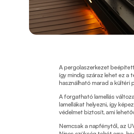
A pergolaszerkezet beépített
így mindig száraz lehet ez a te
használható marad a kültéri p
A forgatható lamellás változat
lamellákat helyezni, így képe
védelmet biztosít, ami lehető
Nemcsak a napfénytől, az UV-
Nincs szükség tehát arra, ho