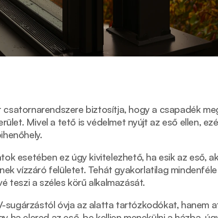
 csatornarendszere biztosítja, hogy a csapadék megf
rület. Mivel a tető is védelmet nyújt az eső ellen, ezé
ihenőhely. 
ok esetében ez úgy kivitelezhető, ha esik az eső, akk
znek vízzáró felületet. Tehát gyakorlatilag mindenféle
vé teszi a széles körű alkalmazását. 
sugárzástól óvja az alatta tartózkodókat, hanem at
gy ha elered az eső, be kelljen menekülni a házba, 