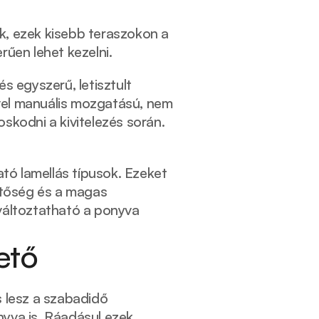
, ezek kisebb teraszokon a 
űen lehet kezelni. 
 egyszerű, letisztult 
ivel manuális mozgatású, nem 
kodni a kivitelezés során. 
ó lamellás típusok. Ezeket 
etőség és a magas 
áltoztatható a ponyva 
ető
 lesz a szabadidő 
nyva is. Ráadásul ezek 