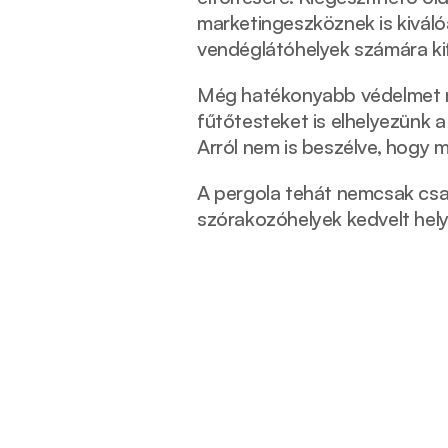
marketingeszköznek is kiválóan
vendéglátóhelyek számára ki
Még hatékonyabb védelmet nyú
fűtőtesteket is elhelyezünk a
Arról nem is beszélve, hogy 
A pergola tehát nemcsak csalá
szórakozóhelyek kedvelt helyi