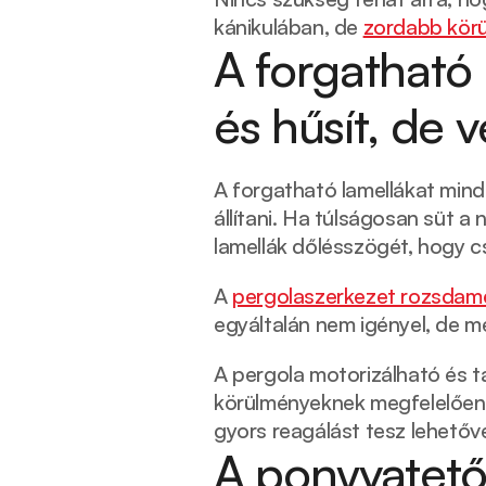
kánikulában, de 
zordabb kör
A forgatható 
és hűsít, de v
A forgatható lamellákat mindi
állítani. Ha túlságosan süt a 
lamellák dőlésszögét, hogy cs
A 
pergolaszerkezet rozsdame
egyáltalán nem igényel, de me
A pergola motorizálható és t
körülményeknek megfelelően v
gyors reagálást tesz lehetővé
A ponyvatető